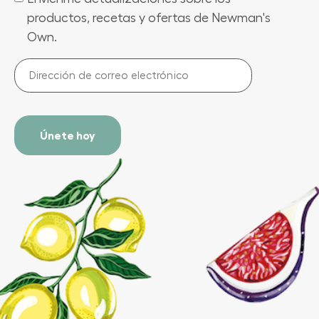
productos, recetas y ofertas de Newman's
Own.
Dirección
de
correo
electrónico
(Required)