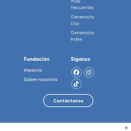
mas
frecuentes
Generosity
Day
Generosity
Index
Fundación
Síganos
Impacto
Sobre nosotros
×
© 2026 NO Limit, LLC