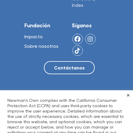
Index
Fundación
Síganos
Impacto
Sobre nosotros
×
© 2026 NO Limit, LLC
Newman’s Own complies with the California Consumer
Protection Act (CCPA) and uses third-party cookies to
improve the user experience. Detailed information about
the use of strictly necessary cookies, which are essential to
Política de privacidad
Términos de Uso
browse this website, and optional cookies, which you can
Accesibilidad
Transparencia
reject or accept below, and how you can manage or
withdraw your consent at any time can be found in our