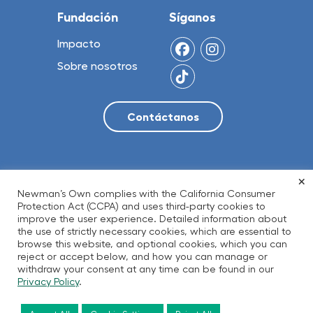
Fundación
Síganos
Impacto
Sobre nosotros
×
© 2026 NO Limit, LLC
Newman’s Own complies with the California Consumer
Protection Act (CCPA) and uses third-party cookies to
improve the user experience. Detailed information about
the use of strictly necessary cookies, which are essential to
Política de privacidad
Términos de Uso
browse this website, and optional cookies, which you can
Accesibilidad
Transparencia
reject or accept below, and how you can manage or
withdraw your consent at any time can be found in our
Residentes de California
Privacy Policy
.