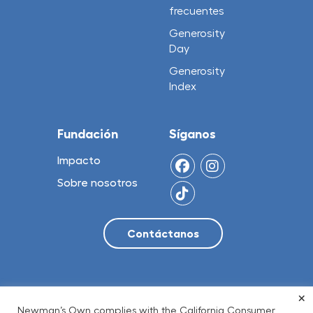
frecuentes
Generosity
Day
Generosity
Index
Fundación
Síganos
Impacto
Sobre nosotros
×
© 2026 NO Limit, LLC
Newman’s Own complies with the California Consumer