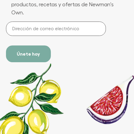
productos, recetas y ofertas de Newman's
Own.
Dirección
de
correo
electrónico
(Required)