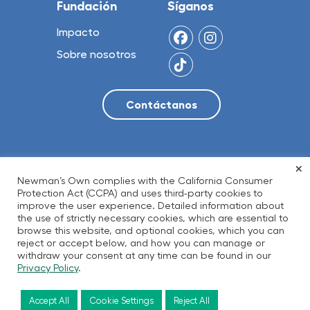
Fundación
Síganos
Impacto
Sobre nosotros
×
© 2026 NO Limit, LLC
Newman’s Own complies with the California Consumer
Protection Act (CCPA) and uses third-party cookies to
improve the user experience. Detailed information about
the use of strictly necessary cookies, which are essential to
Política de privacidad
Términos de Uso
browse this website, and optional cookies, which you can
Accesibilidad
Transparencia
reject or accept below, and how you can manage or
withdraw your consent at any time can be found in our
Residentes de California
Privacy Policy
.
Accept All
Cookie Settings
Reject All