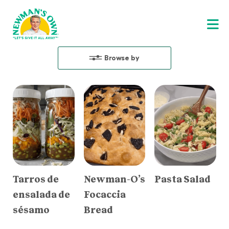
Browse by
Tarros de
Newman-O’s
Pasta Salad
ensalada de
Focaccia
sésamo
Bread