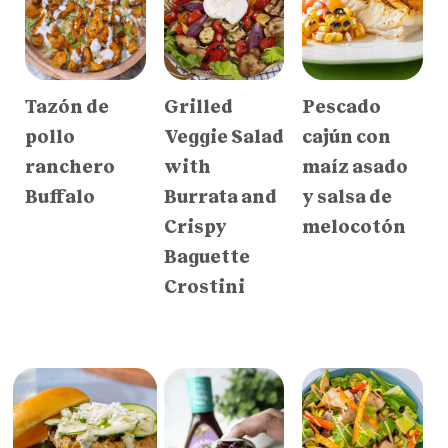
Tazón de
Grilled
Pescado
pollo
Veggie Salad
cajún con
ranchero
with
maíz asado
Buffalo
Burrata and
y salsa de
Crispy
melocotón
Baguette
Crostini