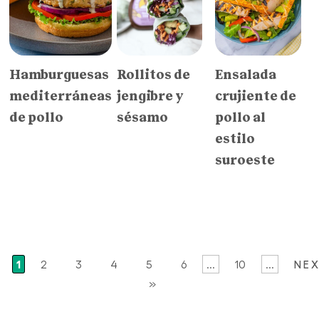
Hamburguesas
Rollitos de
Ensalada
mediterráneas
jengibre y
crujiente de
de pollo
sésamo
pollo al
estilo
suroeste
1
2
3
4
5
6
...
10
...
NE
»