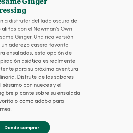
esame Ginger
ressing
n a disfrutar del lado oscuro de
s aliños con el Newman's Own
same Ginger. Una rica versión
 un aderezo casero favorito
ra ensaladas, esta opción de
spiración asiática es realmente
tente para su próxima aventura
linaria. Disfrute de los sabores
l sésamo con nueces y el
ngibre picante sobre su ensalada
vorita o como adobo para
rnes.
Donde comprar