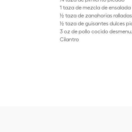
1 taza de mezcla de ensalada d
½ taza de zanahorias ralladas
½ taza de guisantes dulces p
3 oz de pollo cocido desmen
Cilantro