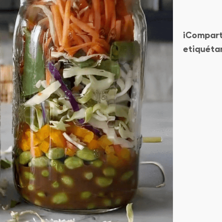
¡Compart
etiquéta