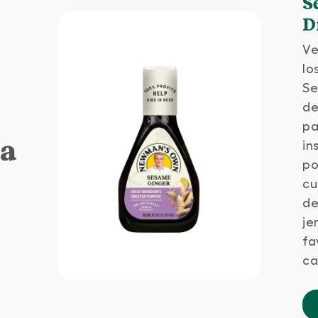
S
D
Ve
lo
Se
de
pa
ta
in
po
cu
de
je
fa
ca