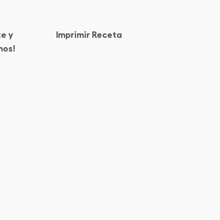
e y
Imprimir Receta
nos!