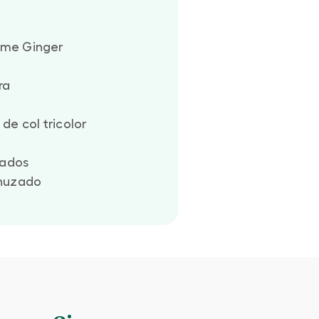
me Ginger
ra
de col tricolor
cados
enuzado