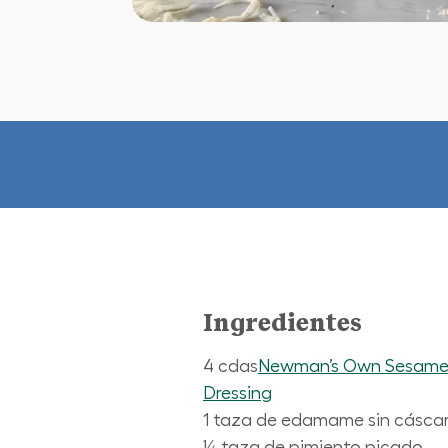
Ingredientes
4 cdas
Newman’s Own Sesame
Dressing
1 taza de edamame sin cásca
¼ taza de pimiento picado