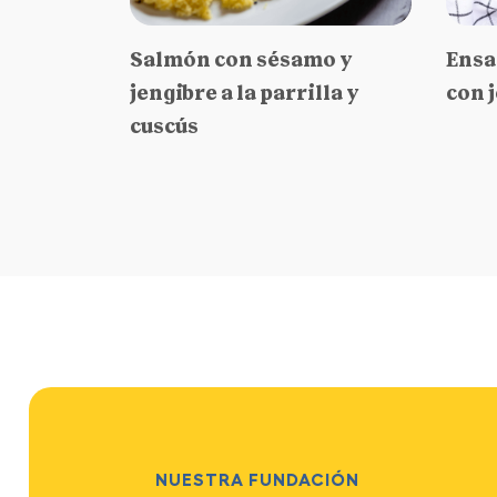
Salmón con sésamo y
Ensa
jengibre a la parrilla y
con 
cuscús
NUESTRA FUNDACIÓN