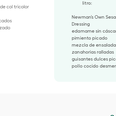
litro:
e col tricolor
Newman’s Own Sesa
icados
Dressing
uzado
edamame sin cásca
pimiento picado
mezcla de ensalada 
zanahorias ralladas
guisantes dulces pi
pollo cocido desm