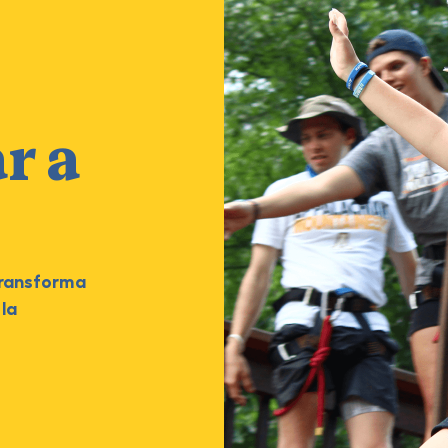
r a
transforma
 la