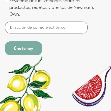
Envíenme actualizaciones sobre los
(Required)
productos, recetas y ofertas de Newman's
Own.
Dirección
de
correo
electrónico
(Required)