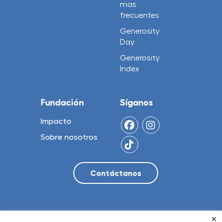
mas
frecuentes
Generosity
Day
Generosity
Index
Fundación
Síganos
Impacto
Sobre nosotros
×
© 2026 NO Limit, LLC