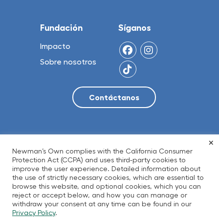
Fundación
Síganos
Impacto
Sobre nosotros
×
© 2026 NO Limit, LLC
Newman’s Own complies with the California Consumer
Protection Act (CCPA) and uses third-party cookies to
improve the user experience. Detailed information about
the use of strictly necessary cookies, which are essential to
Política de privacidad
Términos de Uso
browse this website, and optional cookies, which you can
Accesibilidad
Transparencia
reject or accept below, and how you can manage or
withdraw your consent at any time can be found in our
Residentes de California
Privacy Policy
.