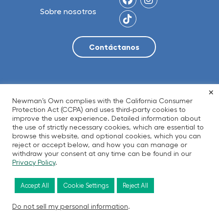
Sobre nosotros
×
© 2026 NO Limit, LLC
Newman’s Own complies with the California Consumer
Protection Act (CCPA) and uses third-party cookies to
improve the user experience. Detailed information about
the use of strictly necessary cookies, which are essential to
Política de privacidad
Términos de Uso
browse this website, and optional cookies, which you can
Accesibilidad
Transparencia
reject or accept below, and how you can manage or
withdraw your consent at any time can be found in our
Residentes de California
Privacy Policy
.
Accept All
Cookie Settings
Reject All
English
Español
Do not sell my personal information
.