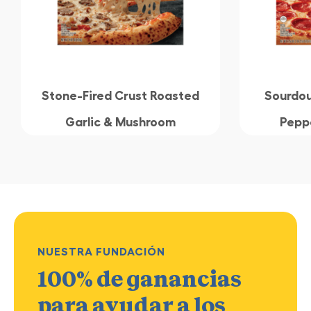
Stone-Fired Crust Roasted
Sourdou
Garlic & Mushroom
Peppe
NUESTRA FUNDACIÓN
100% de ganancias
para ayudar a los