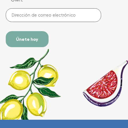
Dirección
de
correo
electrónico
(Required)