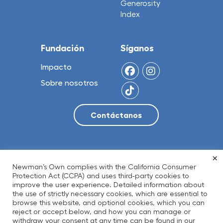
Generosity
Index
Fundación
Síganos
Impacto
Sobre nosotros
×
© 2026 NO Limit, LLC
Newman’s Own complies with the California Consumer
Protection Act (CCPA) and uses third-party cookies to
improve the user experience. Detailed information about
the use of strictly necessary cookies, which are essential to
Política de privacidad
Términos de Uso
browse this website, and optional cookies, which you can
reject or accept below, and how you can manage or
Accesibilidad
Transparencia
withdraw your consent at any time can be found in our