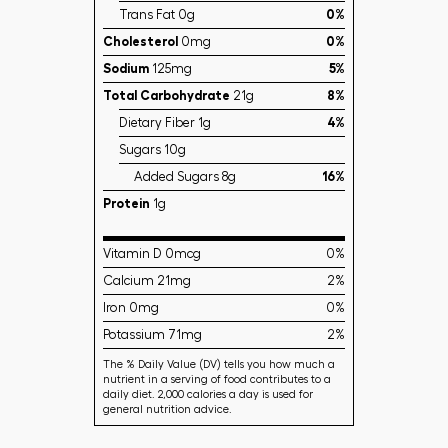
Trans Fat 0g
0%
Cholesterol
0mg
0%
Sodium
125mg
5%
Total Carbohydrate
21g
8%
Dietary Fiber 1g
4%
Sugars 10g
Added Sugars 8g
16%
Protein
1g
Vitamin D 0mcg
0%
Calcium 21mg
2%
Iron 0mg
0%
Potassium 71mg
2%
The % Daily Value (DV) tells you how much a
nutrient in a serving of food contributes to a
daily diet. 2,000 calories a day is used for
general nutrition advice.