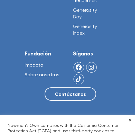
frecuentes
Generosity
Day
Generosity
Index
Fundación
Síganos
Impacto
Sobre nosotros
×
© 2026 NO Limit, LLC
Newman’s Own complies with the California Consumer
Protection Act (CCPA) and uses third-party cookies to