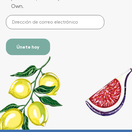
Own.
Dirección
de
correo
electrónico
(Required)